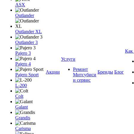
ASX
Outlander
Outlander XL
Outlander 3
Как
Pajero 3
Услуги
Pajero 4
Ремонт
Акции
Бренды
Блог
Pajero Sport
Митсубиси
и сервис
L-200
Colt
Galant
Grandis
Carisma