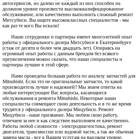
автосервисов, но далеко не каждый из них способен на
должном уровне произвести высококвалифицированное
обслуживание, или качественно выполнить сложный ремонт
Митсубиси. Вы ищите высококлассных специалистов - мы
как раз те кого Вы искали!
Наши сотрудники и партнеры имеют многолетний опыт
работы у официального дилера Митсубиси в Екатеринбурге
(стаж от десяти и более чем двадцать лет). Опираясь на
огромный опыт работы с данным брендом без всякого
преувеличения можно сказать, что наши специалисты и
партнеры лучшие в этой сфере.
Нами проведена большая работа по анализу запчастей для
Mitsubishi. Если это не оригинальные запчасти, то какой
производитель лучше и надежней? Мы знаем ответы на
любые интересующие Вас вопросы, касающиеся
обслуживания и ремонта Mitsubishi. Некоторые наши
специалисты совмещают свою деятельность и в то же время
трудятся у официального дилера Мицубиси. Ремонт
Мицубиси - наше призвание. Мы любим свою работу,
отвечаем за нее и как следствие выполняем ее качественно.
Работы любой сложности - электродиагностика, ремонт
двигателя, трансмиссии или ходовой части, а так же обычная
замена масла - все к Вашим услугам на высоком уровне.