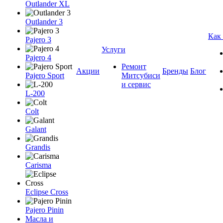
Outlander XL
Outlander 3
Как
Pajero 3
Услуги
Pajero 4
Ремонт
Акции
Бренды
Блог
Pajero Sport
Митсубиси
и сервис
L-200
Colt
Galant
Grandis
Carisma
Eclipse Cross
Pajero Pinin
Масла и