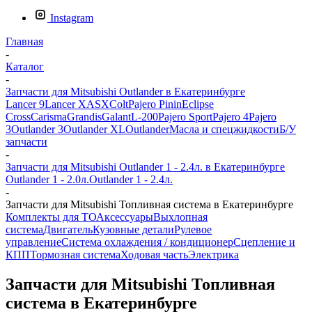
Instagram
Главная
-
Каталог
-
Запчасти для Mitsubishi Outlander в Екатеринбурге
Lancer 9
Lancer X
ASX
Colt
Pajero Pinin
Eclipse
Cross
Carisma
Grandis
Galant
L-200
Pajero Sport
Pajero 4
Pajero
3
Outlander 3
Outlander XL
Outlander
Масла и спецжидкости
Б/У
запчасти
-
Запчасти для Mitsubishi Outlander 1 - 2.4л. в Екатеринбурге
Outlander 1 - 2.0л.
Outlander 1 - 2.4л.
-
Запчасти для Mitsubishi Топливная система в Екатеринбурге
Комплекты для ТО
Аксессуары
Выхлопная
система
Двигатель
Кузовные детали
Рулевое
управление
Система охлаждения / кондиционер
Сцепление и
КПП
Тормозная система
Ходовая часть
Электрика
Запчасти для Mitsubishi Топливная
система в Екатеринбурге