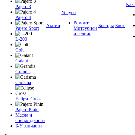
Как
Pajero 3
Услуги
Pajero 4
Ремонт
Акции
Бренды
Блог
Pajero Sport
Митсубиси
и сервис
L-200
Colt
Galant
Grandis
Carisma
Eclipse Cross
Pajero Pinin
Масла и
спецжидкости
Б/У запчасти