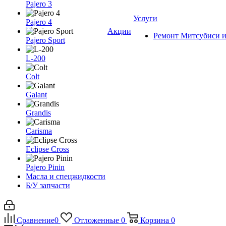
Pajero 3
Услуги
Pajero 4
Акции
Ремонт Митсубиси и
Pajero Sport
L-200
Colt
Galant
Grandis
Carisma
Eclipse Cross
Pajero Pinin
Масла и спецжидкости
Б/У запчасти
Сравнение
0
Отложенные
0
Корзина
0