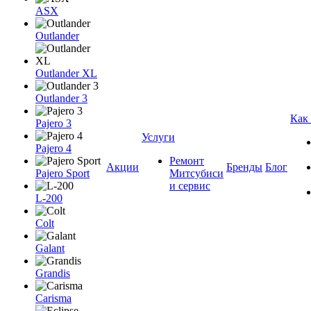
ASX
Outlander
Outlander XL
Outlander 3
Как
Pajero 3
Услуги
Pajero 4
Ремонт
Акции
Бренды
Блог
Pajero Sport
Митсубиси
и сервис
L-200
Colt
Galant
Grandis
Carisma