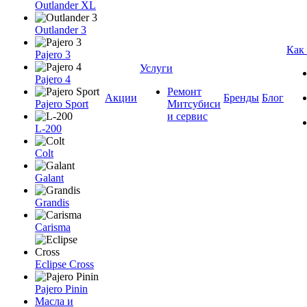
Outlander XL
Outlander 3
Как
Pajero 3
Услуги
Pajero 4
Ремонт
Акции
Бренды
Блог
Pajero Sport
Митсубиси
и сервис
L-200
Colt
Galant
Grandis
Carisma
Eclipse Cross
Pajero Pinin
Масла и