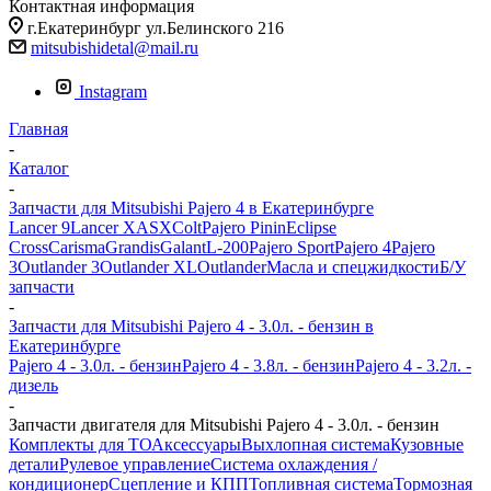
Контактная информация
г.Екатеринбург ул.Белинского 216
mitsubishidetal@mail.ru
Instagram
Главная
-
Каталог
-
Запчасти для Mitsubishi Pajero 4 в Екатеринбурге
Lancer 9
Lancer X
ASX
Colt
Pajero Pinin
Eclipse
Cross
Carisma
Grandis
Galant
L-200
Pajero Sport
Pajero 4
Pajero
3
Outlander 3
Outlander XL
Outlander
Масла и спецжидкости
Б/У
запчасти
-
Запчасти для Mitsubishi Pajero 4 - 3.0л. - бензин в
Екатеринбурге
Pajero 4 - 3.0л. - бензин
Pajero 4 - 3.8л. - бензин
Pajero 4 - 3.2л. -
дизель
-
Запчасти двигателя для Mitsubishi Pajero 4 - 3.0л. - бензин
Комплекты для ТО
Аксессуары
Выхлопная система
Кузовные
детали
Рулевое управление
Система охлаждения /
кондиционер
Сцепление и КПП
Топливная система
Тормозная