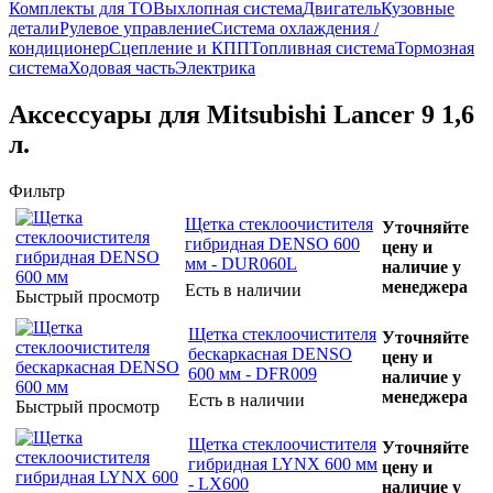
Комплекты для ТО
Выхлопная система
Двигатель
Кузовные
детали
Рулевое управление
Система охлаждения /
кондиционер
Сцепление и КПП
Топливная система
Тормозная
система
Ходовая часть
Электрика
Аксессуары для Mitsubishi Lancer 9 1,6
л.
Фильтр
Щетка стеклоочистителя
Уточняйте
гибридная DENSO 600
цену и
мм - DUR060L
наличие у
менеджера
Есть в наличии
Быстрый просмотр
Щетка стеклоочистителя
Уточняйте
бескаркасная DENSO
цену и
600 мм - DFR009
наличие у
менеджера
Есть в наличии
Быстрый просмотр
Щетка стеклоочистителя
Уточняйте
гибридная LYNX 600 мм
цену и
- LX600
наличие у