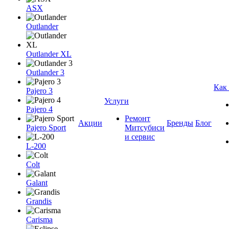
ASX
Outlander
Outlander XL
Outlander 3
Как
Pajero 3
Услуги
Pajero 4
Ремонт
Акции
Бренды
Блог
Pajero Sport
Митсубиси
и сервис
L-200
Colt
Galant
Grandis
Carisma