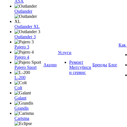
ASX
Outlander
Outlander XL
Outlander 3
Как
Pajero 3
Услуги
Pajero 4
Ремонт
Акции
Бренды
Блог
Pajero Sport
Митсубиси
и сервис
L-200
Colt
Galant
Grandis
Carisma