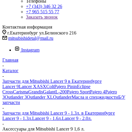
Телефоны
+7 (343) 346 32 26
+7 965 515 55 77
Заказать звонок
Контактная информация
г.Екатеринбург ул.Белинского 216
mitsubishidetal@mail.ru
Instagram
Главная
-
Каталог
-
Запчасти для Mitsubishi Lancer 9 в Екатеринбурге
Lancer 9
Lancer X
ASX
Colt
Pajero Pinin
Eclipse
Cross
Carisma
Grandis
Galant
L-200
Pajero Sport
Pajero 4
Pajero
3
Outlander 3
Outlander XL
Outlander
Масла и спецжидкости
Б/У
запчасти
-
Запчасти для Mitsubishi Lancer 9 - 1.3л. в Екатеринбурге
Lancer 9 - 1.3л.
Lancer 9 - 1.6л.
Lancer 9 - 2.0л.
-
Аксессуары для Mitsubishi Lancer 9 1,6 л.