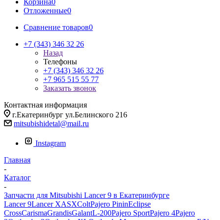
Корзина
0
Отложенные
0
Сравнение товаров
0
+7 (343) 346 32 26
Назад
Телефоны
+7 (343) 346 32 26
+7 965 515 55 77
Заказать звонок
Контактная информация
г.Екатеринбург ул.Белинского 216
mitsubishidetal@mail.ru
Instagram
Главная
-
Каталог
-
Запчасти для Mitsubishi Lancer 9 в Екатеринбурге
Lancer 9
Lancer X
ASX
Colt
Pajero Pinin
Eclipse
Cross
Carisma
Grandis
Galant
L-200
Pajero Sport
Pajero 4
Pajero