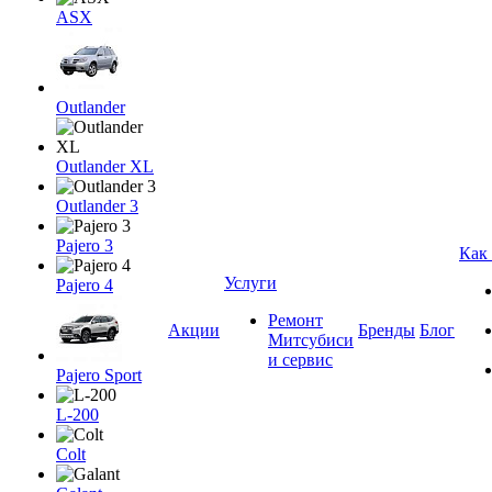
ASX
Outlander
Outlander XL
Outlander 3
Pajero 3
Как
Услуги
Pajero 4
Ремонт
Акции
Бренды
Блог
Митсубиси
и сервис
Pajero Sport
L-200
Colt