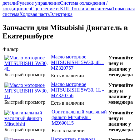
детали
Рулевое управление
Система охлаждения /
кондиционер
Сцепление и КПП
Топливная система
Тормозная
система
Ходовая часть
Электрика
Запчасти для Mitsubishi Двигатель в
Екатеринбурге
Фильтр
Масло моторное
Уточняйте
MITSUBISHI 5W30, 4L -
цену и
MZ320757
наличие у
Быстрый просмотр
менеджера
Есть в наличии
Масло моторное
Уточняйте
MITSUBISHI 5W30, 1L -
цену и
MZ320756
наличие у
Быстрый просмотр
менеджера
Есть в наличии
Оригинальный масляный
Уточняйте
фильтр Mitsubishi -
цену и
MZ690115
наличие у
Быстрый просмотр
менеджера
Есть в наличии
Натяжитель привода