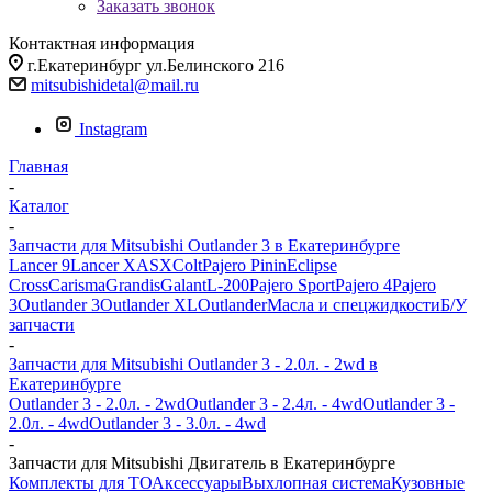
Заказать звонок
Контактная информация
г.Екатеринбург ул.Белинского 216
mitsubishidetal@mail.ru
Instagram
Главная
-
Каталог
-
Запчасти для Mitsubishi Outlander 3 в Екатеринбурге
Lancer 9
Lancer X
ASX
Colt
Pajero Pinin
Eclipse
Cross
Carisma
Grandis
Galant
L-200
Pajero Sport
Pajero 4
Pajero
3
Outlander 3
Outlander XL
Outlander
Масла и спецжидкости
Б/У
запчасти
-
Запчасти для Mitsubishi Outlander 3 - 2.0л. - 2wd в
Екатеринбурге
Outlander 3 - 2.0л. - 2wd
Outlander 3 - 2.4л. - 4wd
Outlander 3 -
2.0л. - 4wd
Outlander 3 - 3.0л. - 4wd
-
Запчасти для Mitsubishi Двигатель в Екатеринбурге
Комплекты для ТО
Аксессуары
Выхлопная система
Кузовные