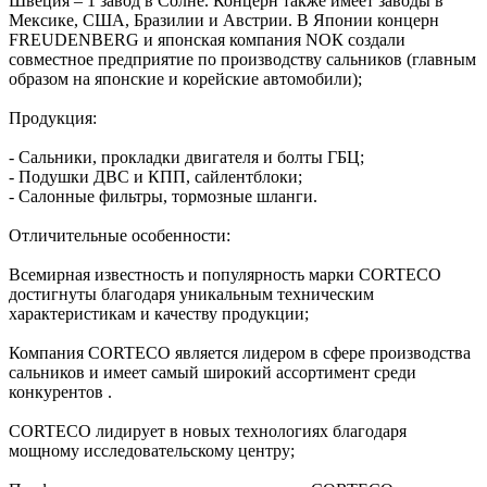
Швеция – 1 завод в Солне. Концерн также имеет заводы в
Мексике, США, Бразилии и Австрии. В Японии концерн
FREUDENBERG и японская компания NОК создали
совместное предприятие по производству сальников (главным
образом на японские и корейские автомобили);
Продукция:
- Сальники, прокладки двигателя и болты ГБЦ;
- Подушки ДВС и КПП, сайлентблоки;
- Салонные фильтры, тормозные шланги.
Отличительные особенности:
Всемирная известность и популярность марки CORTECO
достигнуты благодаря уникальным техническим
характеристикам и качеству продукции;
Компания CORTECO является лидером в сфере производства
сальников и имеет самый широкий ассортимент среди
конкурентов .
CORTECO лидирует в новых технологиях благодаря
мощному исследовательскому центру;