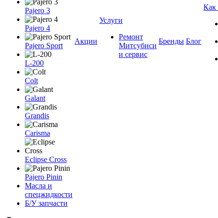
Как
Pajero 3
Услуги
Pajero 4
Ремонт
Акции
Бренды
Блог
Pajero Sport
Митсубиси
и сервис
L-200
Colt
Galant
Grandis
Carisma
Eclipse Cross
Pajero Pinin
Масла и
спецжидкости
Б/У запчасти